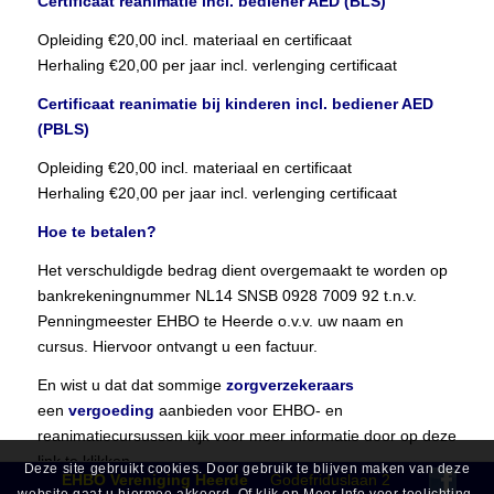
Certificaat reanimatie incl. bediener AED (BLS)
Opleiding €20,00 incl. materiaal en certificaat
Herhaling €20,00 per jaar incl. verlenging certificaat
Certificaat reanimatie bij kinderen incl. bediener AED
(PBLS)
Opleiding €20,00 incl. materiaal en certificaat
Herhaling €20,00 per jaar incl. verlenging certificaat
Hoe te betalen?
Het verschuldigde bedrag dient overgemaakt te worden op
bankrekeningnummer NL14 SNSB 0928 7009 92 t.n.v.
Penningmeester EHBO te Heerde o.v.v. uw naam en
cursus. Hiervoor ontvangt u een factuur.
En wist u dat dat sommige
zorgverzekeraars
een
vergoeding
aanbieden voor EHBO- en
reanimatiecursussen kijk voor meer informatie door op deze
link te klikken.
Deze site gebruikt cookies. Door gebruik te blijven maken van deze
EHBO Vereniging Heerde
Godefriduslaan 2
https://www.independer.nl/zorgverzekering/vergoedingen/ehbo-