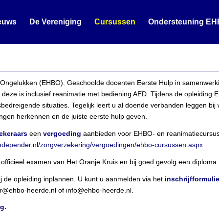
euws
De Vereniging
Cursussen
Ondersteuning EH
bij Ongelukken (EHBO). Geschoolde docenten Eerste Hulp in samenwerki
s, deze is inclusief reanimatie met bediening AED. Tijdens de opleidi
bedreigende situaties. Tegelijk leert u al doende verbanden leggen bij
ngen herkennen en de juiste eerste hulp geven.
ekeraars
een
vergoeding
aanbieden voor EHBO- en reanimatiecursuss
independer.nl/zorgverzekering/vergoedingen/ehbo-cursussen.aspx
officieel examen van Het Oranje Kruis en bij goed gevolg een diploma.
j de opleiding inplannen. U kunt u aanmelden via het
inschrijfformulie
or@ehbo-heerde.nl of info@ehbo-heerde.nl.
g.